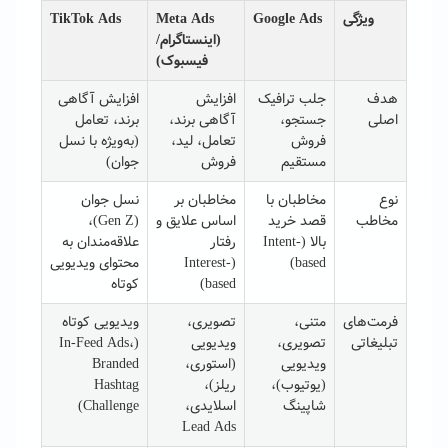
ویژگی
Google Ads
Meta Ads
TikTok Ads
(اینستاگرام/
فیسبوک)
هدف
جلب ترافیک
افزایش
افزایش آگاهی
اصلی
جستجو،
آگاهی برند،
برند، تعامل
فروش
تعامل، لید،
(به‌ویژه با نسل
مستقیم
فروش
جوان)
نوع
مخاطبان با
مخاطبان بر
نسل جوان
مخاطب
قصد خرید
اساس علایق و
(Gen Z)،
بالا (Intent-
رفتار
علاقه‌مندان به
based)
(Interest-
محتوای ویدیویی
based)
کوتاه
فرمت‌های
متنی،
تصویری،
ویدیویی کوتاه
تبلیغاتی
تصویری،
ویدیویی
(In-Feed Ads،
ویدیویی
(استوری،
Branded
(یوتیوب)،
ریلز)،
Hashtag
شاپینگ
اسلایدی،
Challenge)
Lead Ads