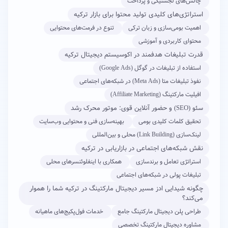
چالش‌های لجستیکی و پرداخت
استراتژی‌های کلیدی تولید محتوا برای بازار ترکیه
اهمیت بومی‌سازی و زبان ترکی
تنوع در فرمت‌های محتوایی
محتوای کاربردی و آموزشی
قدرت تبلیغات هدفمند در اکوسیستم دیجیتال ترکیه
استفاده از تبلیغات در گوگل (Google Ads)
نفوذ تبلیغات متا (Meta Ads) در شبکه‌های اجتماعی
افیلیت مارکتینگ (Affiliate Marketing)
سئو (SEO) و حضور آنلاین قوی: موتور محرک رشد
تحقیق کلمات کلیدی بومی
بهینه‌سازی فنی و محتوایی وب‌سایت
لینک‌سازی (Link Building) محلی و بین‌المللی
نقش شبکه‌های اجتماعی در بازاریابی در ترکیه
استراتژی تعامل و برندسازی
همکاری با اینفلوئنسرهای محلی
تبلیغات پولی در شبکه‌های اجتماعی
چگونه شیدایی ادز مسیر دیجیتال مارکتینگ در ترکیه شما را هموار
می‌کند؟
طراحی پلن دیجیتال مارکتینگ جامع
خدمات فول‌پکیج‌های ماهیانه
مشاوره دیجیتال مارکتینگ تخصصی