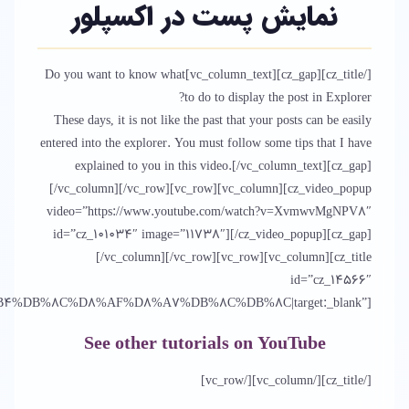
نمایش پست در اکسپلور
[/cz_title][cz_gap][vc_column_text]Do you want to know what
to do to display the post in Explorer?
These days, it is not like the past that your posts can be easily
entered into the explorer. You must follow some tips that I have
explained to you in this video.[/vc_column_text][cz_gap]
[/vc_column][/vc_row][vc_row][vc_column][cz_video_popup
video=”https://www.youtube.com/watch?v=XvmwvMgNPV8″
id=”cz_101034″ image=”11738″][/cz_video_popup][cz_gap]
[/vc_column][/vc_row][vc_row][vc_column][cz_title
id=”cz_14566″
B%8C%D8%AF%D8%A7%DB%8C%DB%8C|target:_blank”]
See other tutorials on YouTube
[/cz_title][/vc_column][/vc_row]