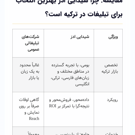
مقایسه: چرا شیدایی ادز بهترین انتخاب
برای تبلیغات در ترکیه است؟
ویژگی
شیدایی ادز
شرکت‌های
تبلیغاتی
عمومی
تخصص
بومی، با تجربه گسترده
غالباً محدود
بازار ترکیه
در مناطق مختلف و
به یک زبان
زبان‌های فارسی، ترکی،
یا بازار
انگلیسی
رویکرد
داده‌محور، فروش‌محور و
گاهی اوقات
نتیجه‌گرا با تمرکز بر ROI
صرفاً بر روی
نمایش و
Reach
خدمات
جامع: از پلن‌نویسی،
معمولاً