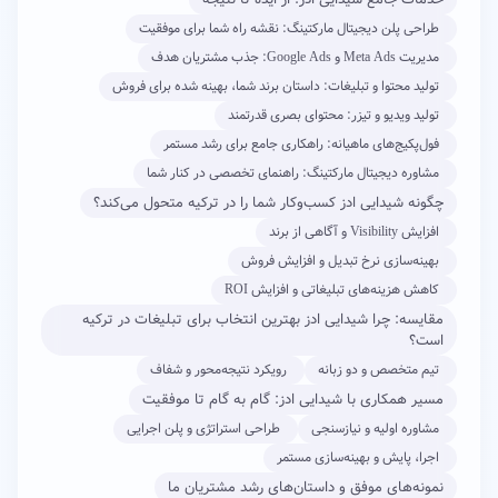
طراحی پلن دیجیتال مارکتینگ: نقشه راه شما برای موفقیت
مدیریت Meta Ads و Google Ads: جذب مشتریان هدف
تولید محتوا و تبلیغات: داستان برند شما، بهینه شده برای فروش
تولید ویدیو و تیزر: محتوای بصری قدرتمند
فول‌پکیج‌های ماهیانه: راهکاری جامع برای رشد مستمر
مشاوره دیجیتال مارکتینگ: راهنمای تخصصی در کنار شما
چگونه شیدایی ادز کسب‌وکار شما را در ترکیه متحول می‌کند؟
افزایش Visibility و آگاهی از برند
بهینه‌سازی نرخ تبدیل و افزایش فروش
کاهش هزینه‌های تبلیغاتی و افزایش ROI
مقایسه: چرا شیدایی ادز بهترین انتخاب برای تبلیغات در ترکیه
است؟
تیم متخصص و دو زبانه
رویکرد نتیجه‌محور و شفاف
مسیر همکاری با شیدایی ادز: گام به گام تا موفقیت
مشاوره اولیه و نیازسنجی
طراحی استراتژی و پلن اجرایی
اجرا، پایش و بهینه‌سازی مستمر
نمونه‌های موفق و داستان‌های رشد مشتریان ما