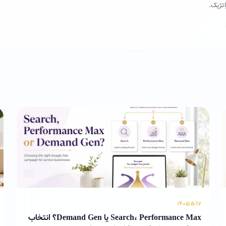
تژیک.
۱۴۰۵/۵/۱۷
Search، Performance Max یا Demand Gen؟ انتخاب