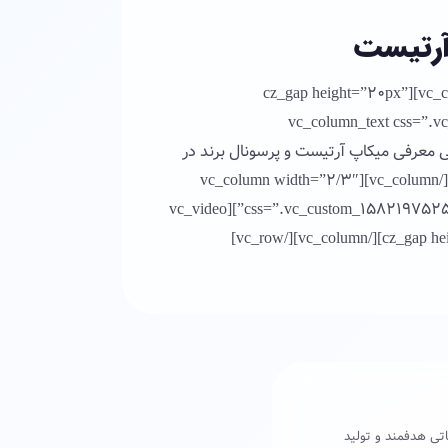
آرتیست
[/cz_title][cz_gap][/vc_column][/vc_row][vc_row][vc_column width=”1/3″][cz_gap height=”20px”
id=”cz_77357″][vc_column_
ینمایی معرفی میکاپ آرتیست و پرسونال برند در
ایران توسط هادی شیدایی[/vc_column_text][cz_gap id=”cz_77357″][/vc_column][vc_column width=”2/3″
css=”.vc_custom_1582197525283{padding-right: 25px !important;padding-left: 25px !important;}”][vc_video
تی هدفمند و تولید