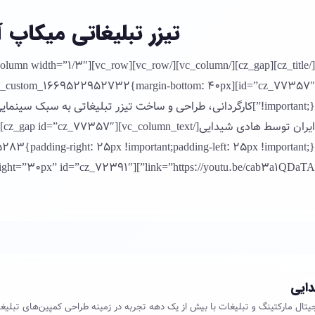
تیزر تبلیغاتی میکاپ 
text css=”.vc_custom_1669522952732{margin-bottom: 40px
!important;}”]کارگردانی، طراحی و ساخت تیزر تبلیغاتی به سبک س
link=”https://youtu.be/cab3a1QDaTA”][cz_gap height=”30px” id=”cz_72391″][/vc_column][/vc_row]
ایی
ل مارکتینگ و تبلیغات با بیش از یک دهه تجربه در زمینه طراحی کمپین‌های تبلیغا