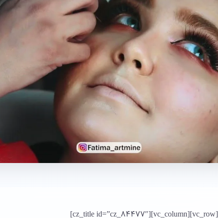
[vc_row][vc_column][cz_title id=”cz_84477″]