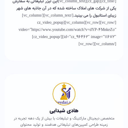
[/cz_title][cz_gap][vc_column_text]
این تیزر تبلیغاتی به سفارش
یکی از شرکت های املاک ساخته شده که در آن جاذبه های شهر
زیبای استانبول را می بینید.
[/vc_column_text][/vc_column]
[/vc_row][vc_row][vc_column][cz_video_popup
video=”https://www.youtube.com/watch?v=dYP-4MnkeZo”
id=”cz_96462″ image=”11672″][/cz_video_popup]
[/vc_column][/vc_row]
هادی شیدایی
متخصص دیجیتال مارکتینگ و تبلیغات با بیش از یک دهه تجربه در
زمینه طراحی کمپین‌های تبلیغاتی هدفمند و تولید محتوای