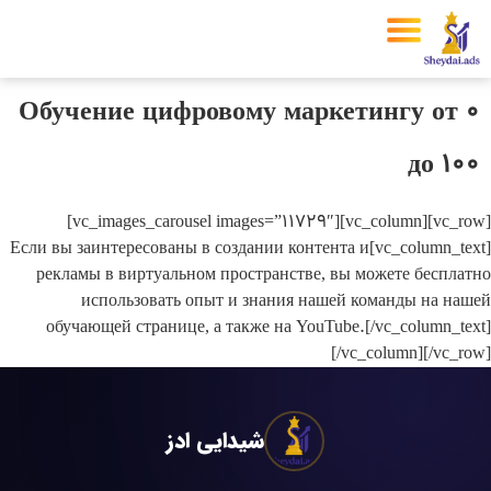
Обучение цифровому маркетингу от 0
до 100
[vc_row][vc_column][vc_images_carousel images=”11729″]
[vc_column_text]Если вы заинтересованы в создании контента и
рекламы в виртуальном пространстве, вы можете бесплатно
использовать опыт и знания нашей команды на нашей
обучающей странице, а также на YouTube.[/vc_column_text]
[/vc_column][/vc_row]
شیدایی ادز